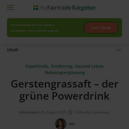
Naturprodukte für eine bessere
Zum Shop
Gesundheit - von Experten geprüft
Inhalt
,
,
,
Superfoods
Ernährung
Gesund Leben
Nahrungsergänzung
Gerstengrassaft – der
grüne Powerdrink
Aktualisiert:
25. August 2025
13 Minuten Lesedauer
Ina