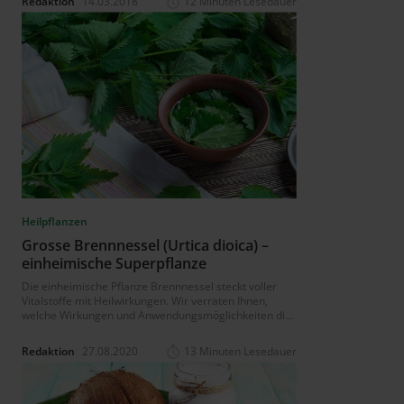
Redaktion
14.03.2018
12 Minuten Lesedauer
einwandfrei angebaut werden, was ihnen einen
entscheidenden Vorteil gegenüber Soja verschafft.
Süsslupinen sind mit ihrem niedrigen Fett- und
Kohlenhydratanteil ein wertvolles Nahrungsmittel
nicht nur für Veganer und Vegetarier.
Heilpflanzen
Grosse Brennnessel (Urtica dioica) –
einheimische Superpflanze
Die einheimische Pflanze Brennnessel steckt voller
Vitalstoffe mit Heilwirkungen. Wir verraten Ihnen,
welche Wirkungen und Anwendungsmöglichkeiten die
Superpflanze bietet.
Redaktion
27.08.2020
13 Minuten Lesedauer