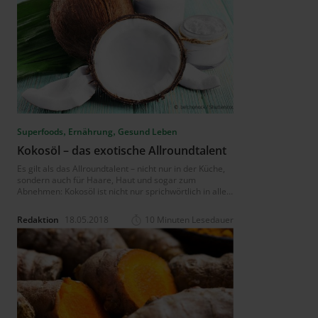
,
,
Superfoods
Ernährung
Gesund Leben
Kokosöl – das exotische Allroundtalent
Es gilt als das Allroundtalent – nicht nur in der Küche,
sondern auch für Haare, Haut und sogar zum
Abnehmen: Kokosöl ist nicht nur sprichwörtlich in aller
Munde. Doch hält das Öl der Superfrucht auch, was es
verspricht? Ist Kokosöl wirklich so gesund? Lesen Sie
Redaktion
18.05.2018
10 Minuten Lesedauer
hier alles über die Anwendungsgebiete des exotischen
Öls.