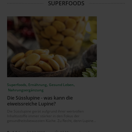
SUPERFOODS
,
,
,
Superfoods
Ernährung
Gesund Leben
Nahrungsergänzung
Die Süsslupine - was kann die
eiweissreiche Lupine?
Die Süsslupine gerät aufgrund ihrer wertvollen
Inhaltsstoffe immer stärker in den Fokus der
gesundheitsbewussten Küche. Zu Recht, denn Lupinen
sind überaus reich an Eiweiss und ein vielfältiges
Talent in der Küche. Sie können ausserdem ethisch