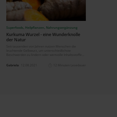
,
,
Superfoods
Heilpflanzen
Nahrungsergänzung
Kurkuma Wurzel - eine Wunderknolle
der Natur
Seit tausenden von Jahren nutzen Menschen die
leuchtende Gelbwurz, um unterschiedlichste
Beschwerden zu lindern oder wertvolle Inhaltsstoffe
aufzunehmen. Denn eines lässt sich gewiss sagen –
bei Kurkuma handelt es sich um eine wahre
Gabriela
12.08.2021
12 Minuten Lesedauer
Nährstoffbombe. Erfahren Sie, welche Inhaltsstoffe die
Kurkuma Wurzel so wertvoll machen und mehr zu
Pflanze, Gewürz & Nebenwirkungen!