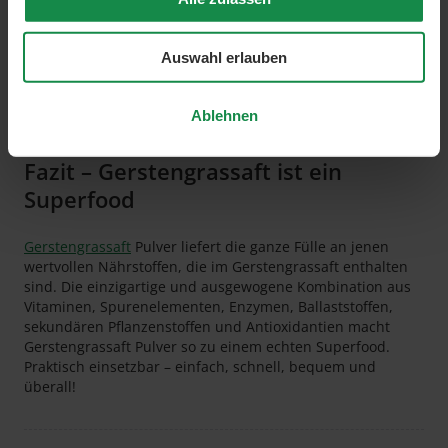
Fülle an wertvollen Nähr- und Vitalstoffen. Wichtig: Auch
beim Pulver ist auf die Herkunft zu achten. Es sollte immer
aus kontrolliert biologischem Anbau stammen, um hohe
Auswahl erlauben
Qualität zu gewährleisten.
Ablehnen
Fazit – Gerstengrassaft ist ein
Superfood
Gerstengrassaft
Pulver liefert die ganze Fülle an jenen
wertvollen Nährstoffen, die im Gerstengrassaft enthalten
sind. Die einzigartige und ausgewogene Kombination aus
Vitaminen, Spurenelementen, Enzymen, Ballaststoffen,
sekundären Pflanzenstoffen und Antioxidantien macht
Gerstengrassaft Pulver so zu einem echten Superfood.
Praktisch einsetzbar – einfach, schnell, bequem und
überall!