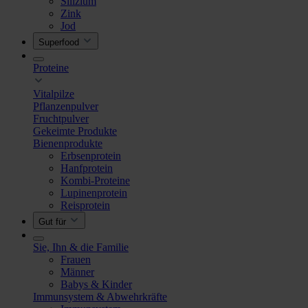
Silizium
Zink
Jod
Superfood
Proteine
Vitalpilze
Pflanzenpulver
Fruchtpulver
Gekeimte Produkte
Bienenprodukte
Erbsenprotein
Hanfprotein
Kombi-Proteine
Lupinenprotein
Reisprotein
Gut für
Sie, Ihn & die Familie
Frauen
Männer
Babys & Kinder
Immunsystem & Abwehrkräfte