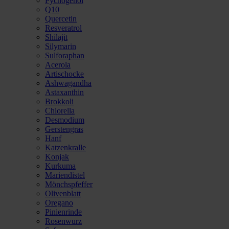
Pycnogenol
Q10
Quercetin
Resveratrol
Shilajit
Silymarin
Sulforaphan
Acerola
Artischocke
Ashwagandha
Astaxanthin
Brokkoli
Chlorella
Desmodium
Gerstengras
Hanf
Katzenkralle
Konjak
Kurkuma
Mariendistel
Mönchspfeffer
Olivenblatt
Oregano
Pinienrinde
Rosenwurz