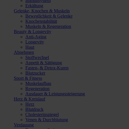
Immunsystem
Erkältung
Gelenke, Knochen & Muskeln
Beweglichkeit & Gelenke
Knochenstabilität
Muskeln & Regeneration
Beauty & Longevity
Anti-Aging
Longevity
Haut
Abnehmen
Stoffwechsel
Appetit & Sättigung
Fasten- & Detox-Kuren
Blutzucker
Sport & Fitness
Muskelaufbau
Regeneration
Ausdauer & Leistungssteigerung
Herz & Kreislauf
Herz
Blutdruck
Cholesterinspiegel
Venen & Durchblutung
Verdauung