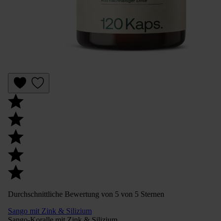
Durchschnittliche Bewertung von 5 von 5 Sternen
Sango mit Zink & Silizium
Sango-Koralle mit Zink & Silizium