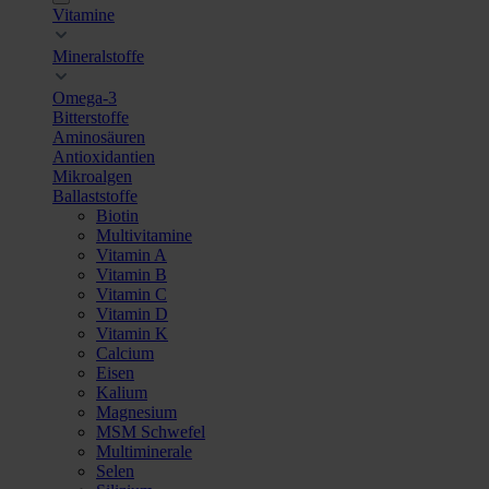
Vitamine
Mineralstoffe
Omega-3
Bitterstoffe
Aminosäuren
Antioxidantien
Mikroalgen
Ballaststoffe
Biotin
Multivitamine
Vitamin A
Vitamin B
Vitamin C
Vitamin D
Vitamin K
Calcium
Eisen
Kalium
Magnesium
MSM Schwefel
Multiminerale
Selen