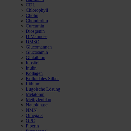
CDL
Chlorophyll
Cholin
Chondroitin
Curcumin
Diosgenin
D Mannose
DMSO
Glucomannan
Glucosamin
Glutathion
Inositol
Inulin
Kollagen
Kolloidales Silber
Lithium
Lugolsche Lösung
Melatonin
Methylenblau
Nattokinase
NMN
Omega 3
OPC
Piperin