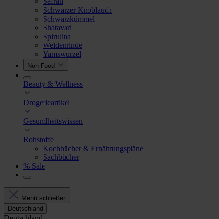
Safran
Schwarzer Knoblauch
Schwarzkümmel
Shatavari
Spirulina
Weidenrinde
Yamswurzel
Non-Food
Beauty & Wellness
Drogerieartikel
Gesundheitswissen
Rohstoffe
Kochbücher & Ernährungspläne
Sachbücher
% Sale
Menü schließen
Deutschland
Deutschland