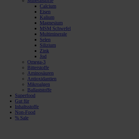
Mineralstoffe
Calcium
Eisen
Kalium
Magnesium
MSM Schwefel
Multiminerale
Selen
Silizium
Zink
Jod
Omega-3
Bitterstoffe
Aminosäuren
Antioxidantien
Mikroalgen
Ballaststoffe
Superfood
Gut für
Inhaltsstoffe
Non-Food
% Sale