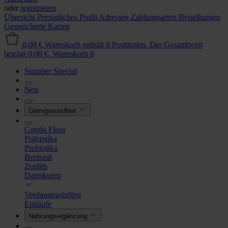
oder
registrieren
Übersicht
Persönliches Profil
Adressen
Zahlungsarten
Bestellungen
Gespeicherte Karten
0,00 €
Warenkorb enthält 0 Positionen. Der Gesamtwert
beträgt 0,00 €.
Warenkorb
0
Summer Special
Neu
Darmgesundheit
Combi Flora
Präbiotika
Probiotika
Bentonit
Zeolith
Darmkuren
Verdauungshilfen
Einläufe
Nahrungsergänzung