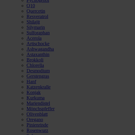
Pycnogenol
Q10
Quercetin
Resveratrol
Shilajit
Silymarin
Sulforaphan
Acerola
Artischocke
Ashwagandha
Astaxanthin
Brokkoli
Chlorella
Desmodium
Gerstengras
Hanf
Katzenkralle
Konjak
Kurkuma
Mariendistel
Mönchspfeffer
Olivenblatt
Oregano
Pinienrinde
Rosenwurz