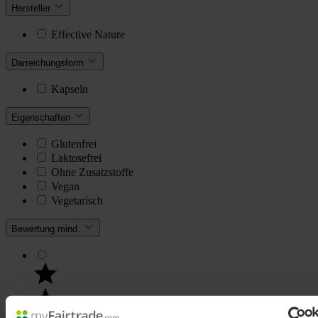
Hersteller
Effective Nature
Darreichungsform
Kapseln
Eigenschaften
Glutenfrei
Laktosefrei
Ohne Zusatzstoffe
Vegan
Vegetarisch
Bewertung mind.