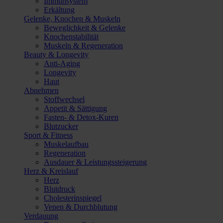
Immunsystem
Erkältung
Gelenke, Knochen & Muskeln
Beweglichkeit & Gelenke
Knochenstabilität
Muskeln & Regeneration
Beauty & Longevity
Anti-Aging
Longevity
Haut
Abnehmen
Stoffwechsel
Appetit & Sättigung
Fasten- & Detox-Kuren
Blutzucker
Sport & Fitness
Muskelaufbau
Regeneration
Ausdauer & Leistungssteigerung
Herz & Kreislauf
Herz
Blutdruck
Cholesterinspiegel
Venen & Durchblutung
Verdauung