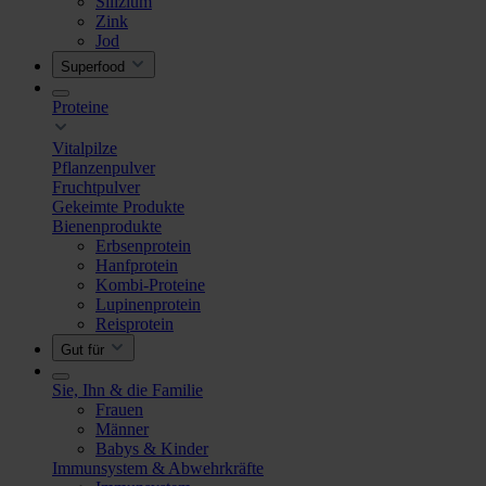
Silizium
Zink
Jod
Superfood
Proteine
Vitalpilze
Pflanzenpulver
Fruchtpulver
Gekeimte Produkte
Bienenprodukte
Erbsenprotein
Hanfprotein
Kombi-Proteine
Lupinenprotein
Reisprotein
Gut für
Sie, Ihn & die Familie
Frauen
Männer
Babys & Kinder
Immunsystem & Abwehrkräfte