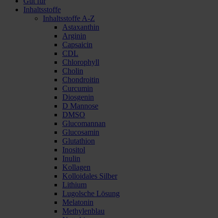
Gut für
Inhaltsstoffe
Inhaltsstoffe A-Z
Astaxanthin
Arginin
Capsaicin
CDL
Chlorophyll
Cholin
Chondroitin
Curcumin
Diosgenin
D Mannose
DMSO
Glucomannan
Glucosamin
Glutathion
Inositol
Inulin
Kollagen
Kolloidales Silber
Lithium
Lugolsche Lösung
Melatonin
Methylenblau