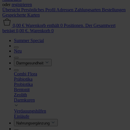
oder
registrieren
Übersicht
Persönliches Profil
Adressen
Zahlungsarten
Bestellungen
Gespeicherte Karten
0,00 €
Warenkorb enthält 0 Positionen. Der Gesamtwert
beträgt 0,00 €.
Warenkorb
0
Summer Special
Neu
Darmgesundheit
Combi Flora
Präbiotika
Probiotika
Bentonit
Zeolith
Darmkuren
Verdauungshilfen
Einläufe
Nahrungsergänzung