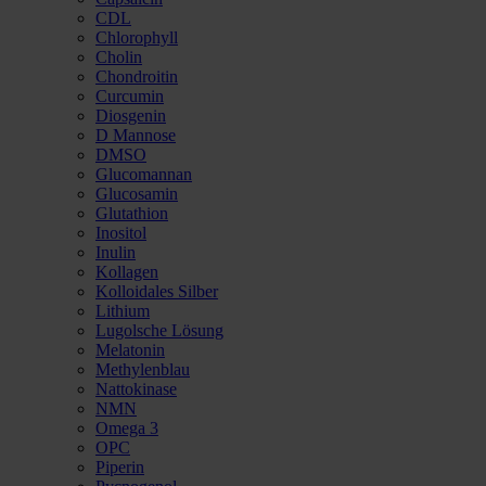
CDL
Chlorophyll
Cholin
Chondroitin
Curcumin
Diosgenin
D Mannose
DMSO
Glucomannan
Glucosamin
Glutathion
Inositol
Inulin
Kollagen
Kolloidales Silber
Lithium
Lugolsche Lösung
Melatonin
Methylenblau
Nattokinase
NMN
Omega 3
OPC
Piperin