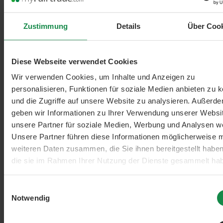
Zustimmung
Details
Über Coo
Diese Webseite verwendet Cookies
Filter hinzufügen: Minimum Bewertung von 5 von 5 Sternen
Wir verwenden Cookies, um Inhalte und Anzeigen zu
min. 5/5
personalisieren, Funktionen für soziale Medien anbieten zu 
und die Zugriffe auf unsere Website zu analysieren. Außerd
geben wir Informationen zu Ihrer Verwendung unserer Websi
unsere Partner für soziale Medien, Werbung und Analysen we
Unsere Partner führen diese Informationen möglicherweise m
weiteren Daten zusammen, die Sie ihnen bereitgestellt habe
die sie im Rahmen Ihrer Nutzung der Dienste gesammelt ha
Einwilligungsauswahl
Filter hinzufügen: Minimum Bewertung von 4 von 5 Sternen
Notwendig
min. 4/5