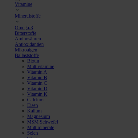
Vitamine
Mineralstoffe
Omega-3
Bitterstoffe
Aminosäuren
Antioxidantien
Mikroalgen
Ballaststoffe
Biotin
Multivitamine
Vitamin A
Vitamin B
Vitamin C
Vitamin D
Vitamin K
Calcium
Eisen
Kalium
Magnesium
MSM Schwefel
Multiminerale
Selen