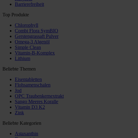
Barrierefreiheit
Top Produkte
Chlorophyll
Combi Flora SymBIO
Gerstengrassaft Pulver
Omega-3 Algenöl
Simple Clean
Vitamin-B-Komplex
Lithium
Beliebte Themen
Eisentabletten
Flohsamenschalen
Jod
OPC Traubenkernextrakt
Sango Meeres Koralle
Vitamin D3 K2
Zink
Beliebte Kategorien
Astaxanthin