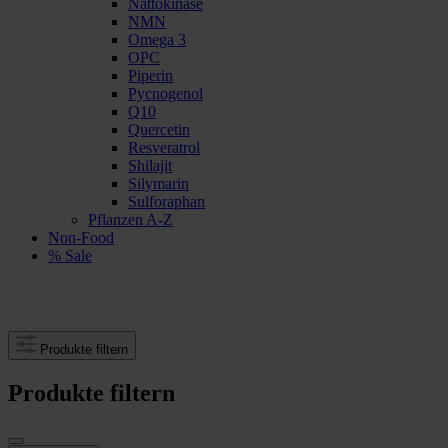
Nattokinase
NMN
Omega 3
OPC
Piperin
Pycnogenol
Q10
Quercetin
Resveratrol
Shilajit
Silymarin
Sulforaphan
Pflanzen A-Z
Non-Food
% Sale
Produkte filtern
Produkte filtern