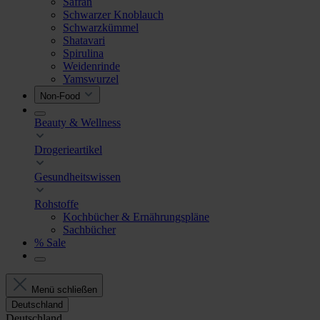
Safran
Schwarzer Knoblauch
Schwarzkümmel
Shatavari
Spirulina
Weidenrinde
Yamswurzel
Non-Food
Beauty & Wellness
Drogerieartikel
Gesundheitswissen
Rohstoffe
Kochbücher & Ernährungspläne
Sachbücher
% Sale
Menü schließen
Deutschland
Deutschland