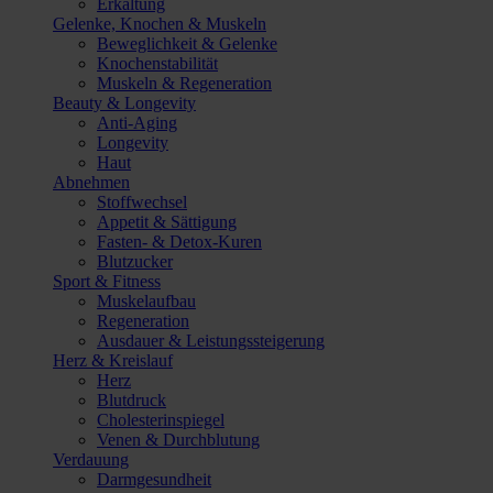
Erkältung
Gelenke, Knochen & Muskeln
Beweglichkeit & Gelenke
Knochenstabilität
Muskeln & Regeneration
Beauty & Longevity
Anti-Aging
Longevity
Haut
Abnehmen
Stoffwechsel
Appetit & Sättigung
Fasten- & Detox-Kuren
Blutzucker
Sport & Fitness
Muskelaufbau
Regeneration
Ausdauer & Leistungssteigerung
Herz & Kreislauf
Herz
Blutdruck
Cholesterinspiegel
Venen & Durchblutung
Verdauung
Darmgesundheit