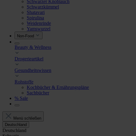
Schwarzer Knoblauch
Schwarzkümmel
Shatavari
Spirulina
Weidenrinde
Yamswurzel
Non-Food
Beauty & Wellness
Drogerieartikel
Gesundheitswissen
Rohstoffe
Kochbücher & Ernährungspläne
Sachbücher
% Sale
Menü schließen
Deutschland
Deutschland
Schweiz