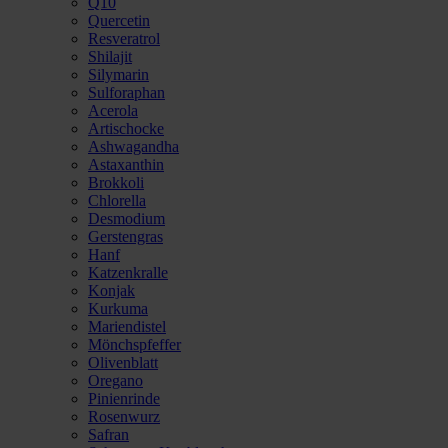
Q10
Quercetin
Resveratrol
Shilajit
Silymarin
Sulforaphan
Acerola
Artischocke
Ashwagandha
Astaxanthin
Brokkoli
Chlorella
Desmodium
Gerstengras
Hanf
Katzenkralle
Konjak
Kurkuma
Mariendistel
Mönchspfeffer
Olivenblatt
Oregano
Pinienrinde
Rosenwurz
Safran