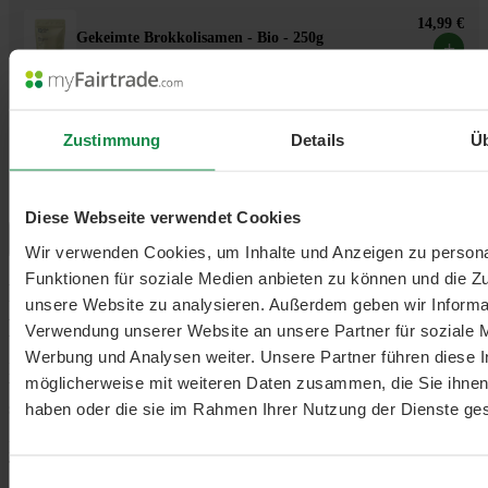
14,99 €
Gekeimte Brokkolisamen - Bio - 250g
+
Beschreibung
Radieschenmischung – so ziehen Sie die
pikanten Sprossen&nbsp; Die Keime der
Zustimmung
Details
Ü
Radieschenmischung von Germline sind ein ideale…
Mehr
Bewertungen
Fragen & Antworten
0
Diese Webseite verwendet Cookies
Menü schließen
Wir verwenden Cookies, um Inhalte und Anzeigen zu persona
Funktionen für soziale Medien anbieten zu können und die Zug
Radieschenmischung – so ziehen Sie die
unsere Website zu analysieren. Außerdem geben wir Informat
pikanten Sprossen
Verwendung unserer Website an unsere Partner für soziale 
Werbung und Analysen weiter. Unsere Partner führen diese 
Die Keime der Radieschenmischung von Germline sind ein idealer
möglicherweise mit weiteren Daten zusammen, die Sie ihnen 
Weg, um Ihrem Essen etwas Würze und Vitalität zu verleihen: Sie
schmecken lecker und verschönern mit ihrer Farbenfreude sowohl
haben oder die sie im Rahmen Ihrer Nutzung der Dienste g
Salate als auch belegte Brote oder Suppen! Dazu einfach eine Nacht
lang die Keime vor der Aussaat einweichen lassen. Nach 4 bis 6
Tagen sind die Sprossen fertig zum Geniessen.
Einwilligungsauswahl