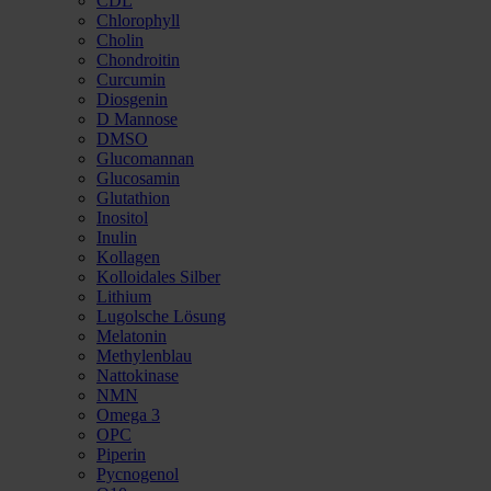
CDL
Chlorophyll
Cholin
Chondroitin
Curcumin
Diosgenin
D Mannose
DMSO
Glucomannan
Glucosamin
Glutathion
Inositol
Inulin
Kollagen
Kolloidales Silber
Lithium
Lugolsche Lösung
Melatonin
Methylenblau
Nattokinase
NMN
Omega 3
OPC
Piperin
Pycnogenol