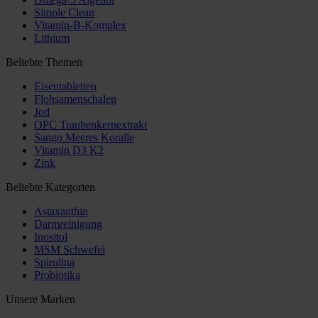
Simple Clean
Vitamin-B-Komplex
Lithium
Beliebte Themen
Eisentabletten
Flohsamenschalen
Jod
OPC Traubenkernextrakt
Sango Meeres Koralle
Vitamin D3 K2
Zink
Beliebte Kategorien
Astaxanthin
Darmreinigung
Inositol
MSM Schwefel
Spirulina
Probiotika
Unsere Marken