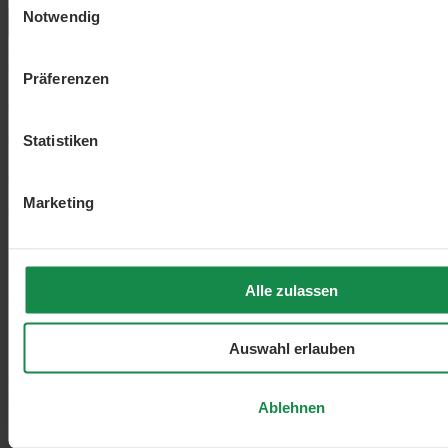
Notwendig
Menü schließen
5
/5
Präferenzen
Statistiken
Marketing
Durchschnittliche Bewertung von 5 von 5 Sternen
Alle zulassen
5 von 5 Sternen
Auswahl erlauben
2 von 2 Bewertungen
Ablehnen
5 Sterne (2)