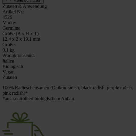
Menü schließen
Zutaten & Anwendung
Artikel Nr.:
4526
Marke:
Germline
Größe (B x H x T):
12.4 x 2 x 19.1 mm
Größe:
0.1 kg
Produktionsland:
Italien
Biologisch
Vegan
Zutaten
100% Radieschensamen (Daikon radish, black radish, purple radish,
pink radish)*
*aus kontrolliert biologischem Anbau