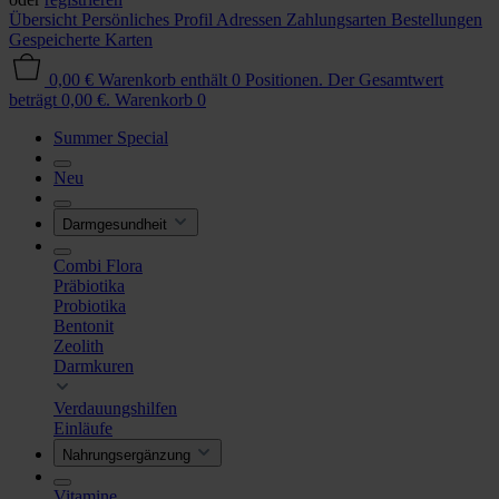
Übersicht
Persönliches Profil
Adressen
Zahlungsarten
Bestellungen
Gespeicherte Karten
0,00 €
Warenkorb enthält 0 Positionen. Der Gesamtwert
beträgt 0,00 €.
Warenkorb
0
Summer Special
Neu
Darmgesundheit
Combi Flora
Präbiotika
Probiotika
Bentonit
Zeolith
Darmkuren
Verdauungshilfen
Einläufe
Nahrungsergänzung
Vitamine