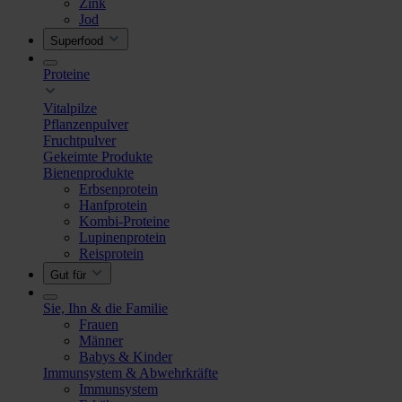
Zink
Jod
Superfood
Proteine
Vitalpilze
Pflanzenpulver
Fruchtpulver
Gekeimte Produkte
Bienenprodukte
Erbsenprotein
Hanfprotein
Kombi-Proteine
Lupinenprotein
Reisprotein
Gut für
Sie, Ihn & die Familie
Frauen
Männer
Babys & Kinder
Immunsystem & Abwehrkräfte
Immunsystem