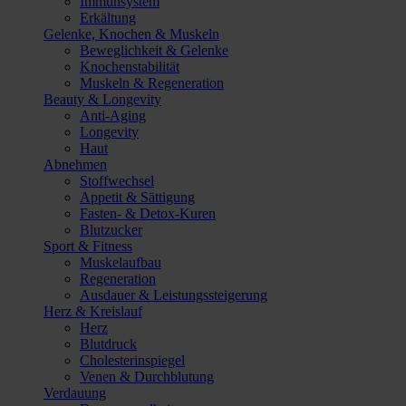
Immunsystem
Erkältung
Gelenke, Knochen & Muskeln
Beweglichkeit & Gelenke
Knochenstabilität
Muskeln & Regeneration
Beauty & Longevity
Anti-Aging
Longevity
Haut
Abnehmen
Stoffwechsel
Appetit & Sättigung
Fasten- & Detox-Kuren
Blutzucker
Sport & Fitness
Muskelaufbau
Regeneration
Ausdauer & Leistungssteigerung
Herz & Kreislauf
Herz
Blutdruck
Cholesterinspiegel
Venen & Durchblutung
Verdauung