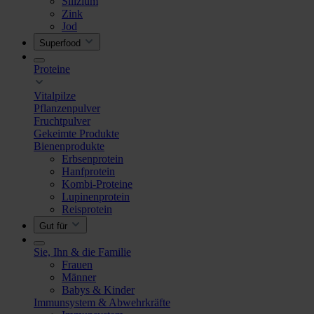
Silizium
Zink
Jod
Superfood
Proteine
Vitalpilze
Pflanzenpulver
Fruchtpulver
Gekeimte Produkte
Bienenprodukte
Erbsenprotein
Hanfprotein
Kombi-Proteine
Lupinenprotein
Reisprotein
Gut für
Sie, Ihn & die Familie
Frauen
Männer
Babys & Kinder
Immunsystem & Abwehrkräfte