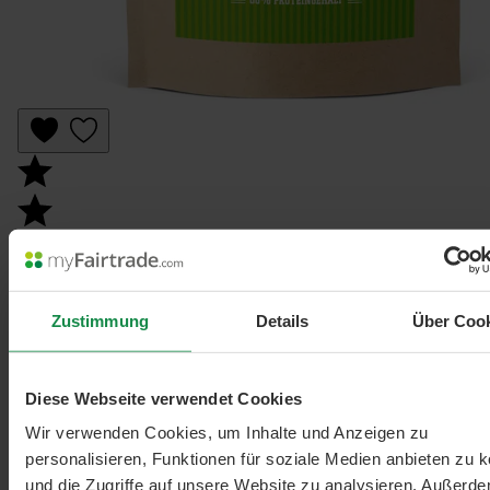
Zustimmung
Details
Über Coo
Diese Webseite verwendet Cookies
Durchschnittliche Bewertung von 4.8 von 5 Sternen
Wir verwenden Cookies, um Inhalte und Anzeigen zu
Erbsenprotein
personalisieren, Funktionen für soziale Medien anbieten zu 
Mit 84% Eiweissgehalt - reich an Lysin
und die Zugriffe auf unsere Website zu analysieren. Außerd