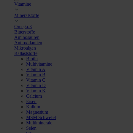
Vitamine
Mineralstoffe
Omega-3
Bitterstoffe
Aminosäuren
Antioxidantien
Mikroalgen
Ballaststoffe
Biotin
Multivitamine
Vitamin A
Vitamin B
Vitamin C
Vitamin D
Vitamin K
Calcium
Eisen
Kalium
Magnesium
MSM Schwefel
Multiminerale
Selen