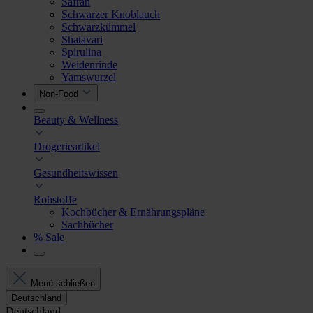
Safran
Schwarzer Knoblauch
Schwarzkümmel
Shatavari
Spirulina
Weidenrinde
Yamswurzel
Non-Food
Beauty & Wellness
Drogerieartikel
Gesundheitswissen
Rohstoffe
Kochbücher & Ernährungspläne
Sachbücher
% Sale
Menü schließen
Deutschland
Deutschland