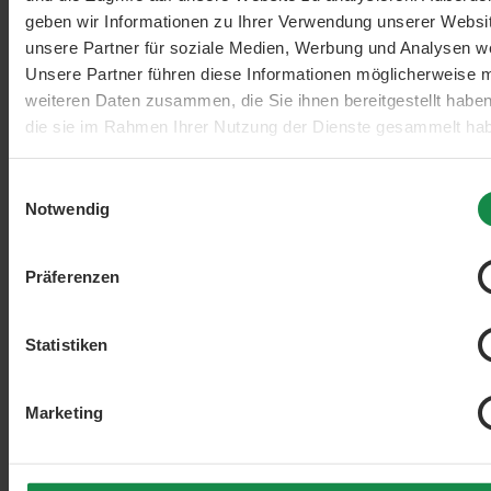
1000 Gramm
geben wir Informationen zu Ihrer Verwendung unserer Websi
unsere Partner für soziale Medien, Werbung und Analysen we
23,99 €
Unsere Partner führen diese Informationen möglicherweise m
Maskelmän
In den Warenkorb
weiteren Daten zusammen, die Sie ihnen bereitgestellt habe
Beliebt
Neues Design
die sie im Rahmen Ihrer Nutzung der Dienste gesammelt ha
Einwilligungsauswahl
Notwendig
Präferenzen
Statistiken
Marketing