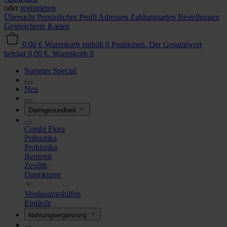
oder
registrieren
Übersicht
Persönliches Profil
Adressen
Zahlungsarten
Bestellungen
Gespeicherte Karten
0,00 €
Warenkorb enthält 0 Positionen. Der Gesamtwert
beträgt 0,00 €.
Warenkorb
0
Summer Special
Neu
Darmgesundheit
Combi Flora
Präbiotika
Probiotika
Bentonit
Zeolith
Darmkuren
Verdauungshilfen
Einläufe
Nahrungsergänzung