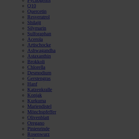
Pycnogenol
Q10
Quercetin
Resveratrol
Shilajit
Silymarin
Sulforaphan
Acerola
Artischocke
Ashwagandha
Astaxanthin
Brokkoli
Chlorella
Desmodium
Gerstengras
Hanf
Katzenkralle
Konjak
Kurkuma
Mariendistel
Mönchspfeffer
Olivenblatt
Oregano
Pinienrinde
Rosenwurz