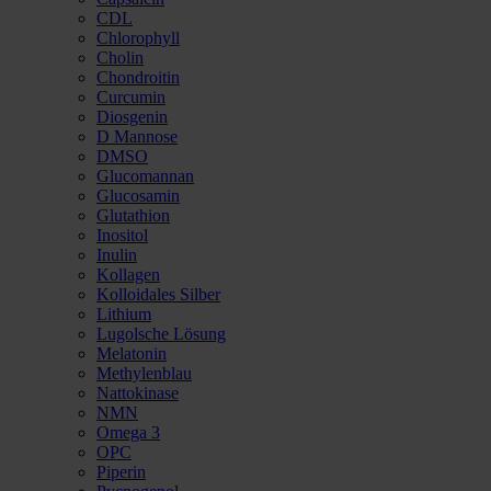
CDL
Chlorophyll
Cholin
Chondroitin
Curcumin
Diosgenin
D Mannose
DMSO
Glucomannan
Glucosamin
Glutathion
Inositol
Inulin
Kollagen
Kolloidales Silber
Lithium
Lugolsche Lösung
Melatonin
Methylenblau
Nattokinase
NMN
Omega 3
OPC
Piperin