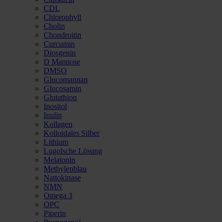
CDL
Chlorophyll
Cholin
Chondroitin
Curcumin
Diosgenin
D Mannose
DMSO
Glucomannan
Glucosamin
Glutathion
Inositol
Inulin
Kollagen
Kolloidales Silber
Lithium
Lugolsche Lösung
Melatonin
Methylenblau
Nattokinase
NMN
Omega 3
OPC
Piperin