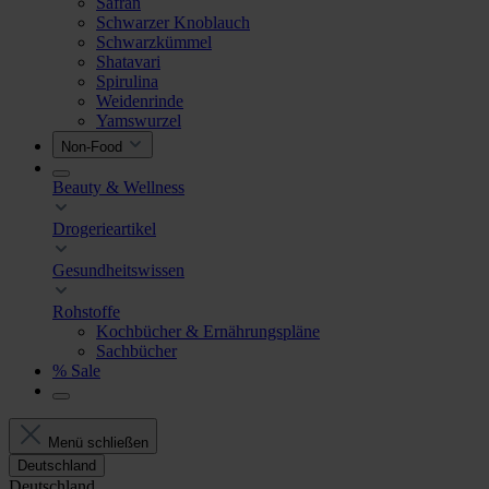
Safran
Schwarzer Knoblauch
Schwarzkümmel
Shatavari
Spirulina
Weidenrinde
Yamswurzel
Non-Food
Beauty & Wellness
Drogerieartikel
Gesundheitswissen
Rohstoffe
Kochbücher & Ernährungspläne
Sachbücher
% Sale
Menü schließen
Deutschland
Deutschland