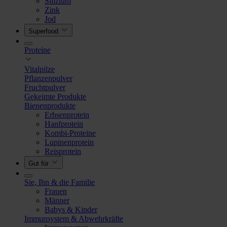
Silizium
Zink
Jod
Superfood
Proteine
Vitalpilze
Pflanzenpulver
Fruchtpulver
Gekeimte Produkte
Bienenprodukte
Erbsenprotein
Hanfprotein
Kombi-Proteine
Lupinenprotein
Reisprotein
Gut für
Sie, Ihn & die Familie
Frauen
Männer
Babys & Kinder
Immunsystem & Abwehrkräfte