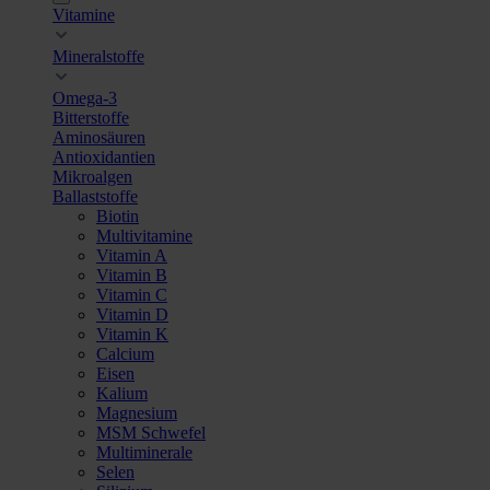
Vitamine
Mineralstoffe
Omega-3
Bitterstoffe
Aminosäuren
Antioxidantien
Mikroalgen
Ballaststoffe
Biotin
Multivitamine
Vitamin A
Vitamin B
Vitamin C
Vitamin D
Vitamin K
Calcium
Eisen
Kalium
Magnesium
MSM Schwefel
Multiminerale
Selen