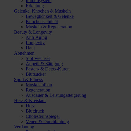
Immunsystem
Erkältung
Gelenke, Knochen & Muskeln
Beweglichkeit & Gelenke
Knochenstabilität
Muskeln & Regeneration
Beauty & Longevity
Anti-Aging
Longevity
Haut
Abnehmen
Stoffwechsel
Appetit & Sättigung
Fasten- & Detox-Kuren
Blutzucker
Sport & Fitness
Muskelaufbau
Regeneration
Ausdauer & Leistungssteigerung
Herz & Kreislauf
Herz
Blutdruck
Cholesterinspiegel
Venen & Durchblutung
Verdauung