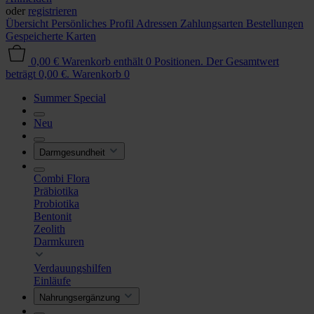
oder
registrieren
Übersicht
Persönliches Profil
Adressen
Zahlungsarten
Bestellungen
Gespeicherte Karten
0,00 €
Warenkorb enthält 0 Positionen. Der Gesamtwert
beträgt 0,00 €.
Warenkorb
0
Summer Special
Neu
Darmgesundheit
Combi Flora
Präbiotika
Probiotika
Bentonit
Zeolith
Darmkuren
Verdauungshilfen
Einläufe
Nahrungsergänzung