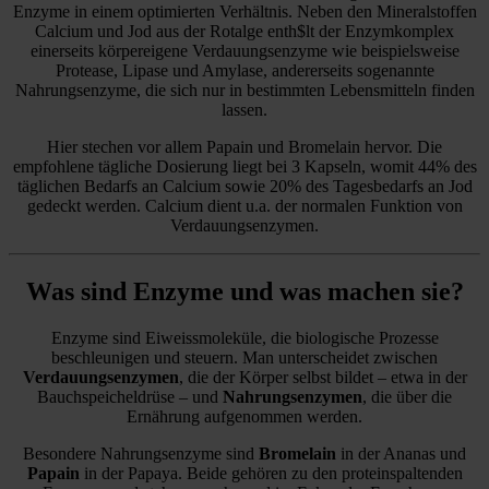
Enzyme in einem optimierten Verhältnis. Neben den Mineralstoffen
Calcium und Jod aus der Rotalge enth$lt der Enzymkomplex
einerseits körpereigene Verdauungsenzyme wie beispielsweise
Protease, Lipase und Amylase, andererseits sogenannte
Nahrungsenzyme, die sich nur in bestimmten Lebensmitteln finden
lassen.
Hier stechen vor allem Papain und Bromelain hervor. Die
empfohlene tägliche Dosierung liegt bei 3 Kapseln, womit 44% des
täglichen Bedarfs an Calcium sowie 20% des Tagesbedarfs an Jod
gedeckt werden. Calcium dient u.a. der normalen Funktion von
Verdauungsenzymen.
Was sind Enzyme und was machen sie?
Enzyme sind Eiweissmoleküle, die biologische Prozesse
beschleunigen und steuern. Man unterscheidet zwischen
Verdauungsenzymen
, die der Körper selbst bildet – etwa in der
Bauchspeicheldrüse – und
Nahrungsenzymen
, die über die
Ernährung aufgenommen werden.
Besondere Nahrungsenzyme sind
Bromelain
in der Ananas und
Papain
in der Papaya. Beide gehören zu den proteinspaltenden