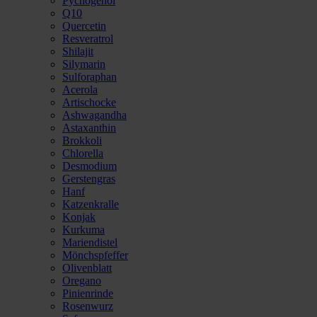
Pycnogenol
Q10
Quercetin
Resveratrol
Shilajit
Silymarin
Sulforaphan
Acerola
Artischocke
Ashwagandha
Astaxanthin
Brokkoli
Chlorella
Desmodium
Gerstengras
Hanf
Katzenkralle
Konjak
Kurkuma
Mariendistel
Mönchspfeffer
Olivenblatt
Oregano
Pinienrinde
Rosenwurz