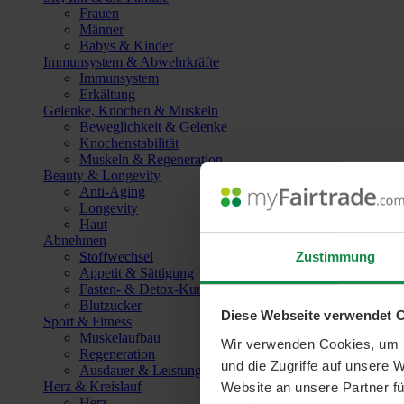
Frauen
Männer
Babys & Kinder
Immunsystem & Abwehrkräfte
Immunsystem
Erkältung
Gelenke, Knochen & Muskeln
Beweglichkeit & Gelenke
Knochenstabilität
Muskeln & Regeneration
Beauty & Longevity
Anti-Aging
Longevity
Haut
Abnehmen
Zustimmung
Stoffwechsel
Appetit & Sättigung
Fasten- & Detox-Kuren
Blutzucker
Diese Webseite verwendet 
Sport & Fitness
Muskelaufbau
Wir verwenden Cookies, um I
Regeneration
und die Zugriffe auf unsere 
Ausdauer & Leistungssteigerung
Herz & Kreislauf
Website an unsere Partner fü
Herz