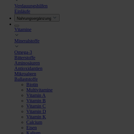
Verdauungshilfen
Einläufe
Nahrungsergänzung
Vitamine
Mineralstoffe
Omega-3
Bitterstoffe
Aminosäuren
Antioxidantien
Mikroalgen
Ballaststoffe
Biotin
Multivitamine
Vitamin A
Vitamin B
Vitamin C
Vitamin D
Vitamin K
Calcium
Eisen
Kalium