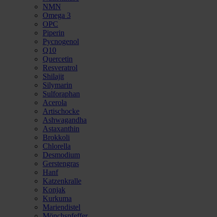
NMN
Omega 3
OPC
Piperin
Pycnogenol
Q10
Quercetin
Resveratrol
Shilajit
Silymarin
Sulforaphan
Acerola
Artischocke
Ashwagandha
Astaxanthin
Brokkoli
Chlorella
Desmodium
Gerstengras
Hanf
Katzenkralle
Konjak
Kurkuma
Mariendistel
Mönchspfeffer