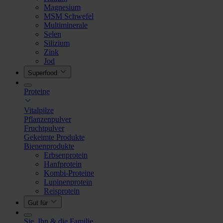
Magnesium
MSM Schwefel
Multiminerale
Selen
Silizium
Zink
Jod
Superfood
Proteine
Vitalpilze
Pflanzenpulver
Fruchtpulver
Gekeimte Produkte
Bienenprodukte
Erbsenprotein
Hanfprotein
Kombi-Proteine
Lupinenprotein
Reisprotein
Gut für
Sie, Ihn & die Familie