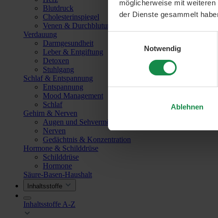
möglicherweise mit weiteren
Blutdruck
der Dienste gesammelt habe
Cholesterinspiegel
Venen & Durchblutung
Verdauung
Einwilligungsauswahl
Darmgesundheit
Notwendig
Leber & Entgiftung
Detoxen
Stuhlgang
Schlaf & Entspannung
Entspannung
Mood Management
Schlaf
Ablehnen
Gehirn & Nerven
Augen und Sehvermögen
Nerven
Gedächtnis & Konzentration
Hormone & Schilddrüse
Schilddrüse
Hormone
Säure-Basen-Haushalt
Inhaltsstoffe
Inhaltsstoffe A-Z