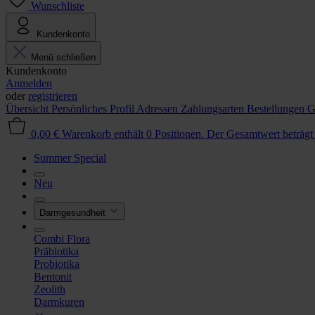
Wunschliste
Kundenkonto
Menü schließen
Kundenkonto
Anmelden
oder
registrieren
Übersicht
Persönliches Profil
Adressen
Zahlungsarten
Bestellungen
G
0,00 €
Warenkorb enthält 0 Positionen. Der Gesamtwert beträgt
Summer Special
Neu
Darmgesundheit
Combi Flora
Präbiotika
Probiotika
Bentonit
Zeolith
Darmkuren