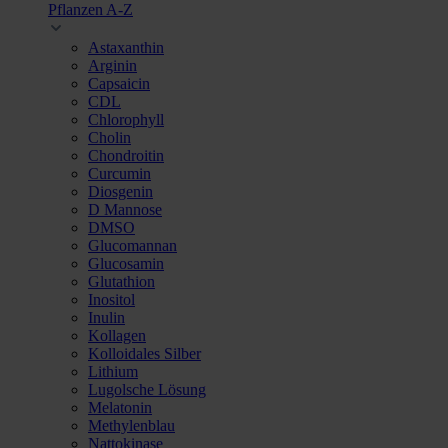
Pflanzen A-Z
Astaxanthin
Arginin
Capsaicin
CDL
Chlorophyll
Cholin
Chondroitin
Curcumin
Diosgenin
D Mannose
DMSO
Glucomannan
Glucosamin
Glutathion
Inositol
Inulin
Kollagen
Kolloidales Silber
Lithium
Lugolsche Lösung
Melatonin
Methylenblau
Nattokinase