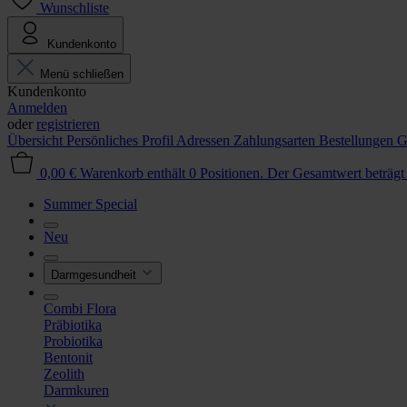
Wunschliste
Kundenkonto
Menü schließen
Kundenkonto
Anmelden
oder
registrieren
Übersicht
Persönliches Profil
Adressen
Zahlungsarten
Bestellungen
G
0,00 €
Warenkorb enthält 0 Positionen. Der Gesamtwert beträgt
Summer Special
Neu
Darmgesundheit
Combi Flora
Präbiotika
Probiotika
Bentonit
Zeolith
Darmkuren