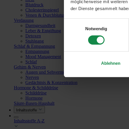
möglicherweise mit weiteren
Blutdruck
der Dienste gesammelt habe
Cholesterinspiegel
Venen & Durchblutung
Verdauung
Einwilligungsauswahl
Darmgesundheit
Notwendig
Leber & Entgiftung
Detoxen
Stuhlgang
Schlaf & Entspannung
Entspannung
Mood Management
Schlaf
Ablehnen
Gehirn & Nerven
Augen und Sehvermögen
Nerven
Gedächtnis & Konzentration
Hormone & Schilddrüse
Schilddrüse
Hormone
Säure-Basen-Haushalt
Inhaltsstoffe
Inhaltsstoffe A-Z