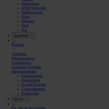
Magnesium
MSM Schwefel
Multiminerale
Selen
Silizium
Zink
Jod
Superfood
Proteine
Vitalpilze
Pflanzenpulver
Fruchtpulver
Gekeimte Produkte
Bienenprodukte
Erbsenprotein
Hanfprotein
Kombi-Proteine
Lupinenprotein
Reisprotein
Gut für
Sie, Ihn & die Familie