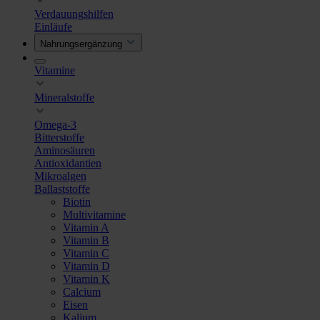
Verdauungshilfen
Einläufe
Nahrungsergänzung
Vitamine
Mineralstoffe
Omega-3
Bitterstoffe
Aminosäuren
Antioxidantien
Mikroalgen
Ballaststoffe
Biotin
Multivitamine
Vitamin A
Vitamin B
Vitamin C
Vitamin D
Vitamin K
Calcium
Eisen
Kalium