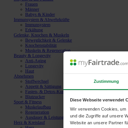
Frauen
Männer
Babys & Kinder
Immunsystem & Abwehrkräfte
Immunsystem
Erkältung
Gelenke, Knochen & Muskeln
Beweglichkeit & Gelenke
Knochenstabilität
Muskeln & Regeneration
Beauty & Longevity
Anti-Aging
Longevity
Haut
Abnehmen
Zustimmung
Stoffwechsel
Appetit & Sättigung
Fasten- & Detox-Kuren
Blutzucker
Diese Webseite verwendet 
Sport & Fitness
Muskelaufbau
Wir verwenden Cookies, um I
Regeneration
und die Zugriffe auf unsere 
Ausdauer & Leistungssteigerung
Herz & Kreislauf
Website an unsere Partner fü
Herz