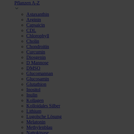
Pflanzen A-Z
Astaxanthin
Arginin
Capsaicin
CDL
Chlorophyll
Cholin
Chondroitin
Curcumin
Diosgenin
D Mannose
DMSO
Glucomannan
Glucosamin
Glutathion
Inositol
Inulin
Kollagen
Kolloidales Silber
Lithium
Lugolsche Lösung
Melatonin
Methylenblau
Nattokinase