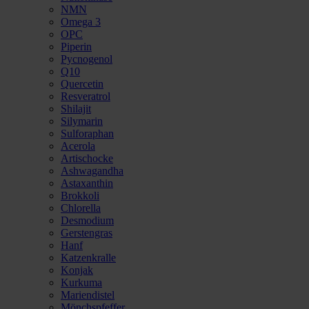
NMN
Omega 3
OPC
Piperin
Pycnogenol
Q10
Quercetin
Resveratrol
Shilajit
Silymarin
Sulforaphan
Acerola
Artischocke
Ashwagandha
Astaxanthin
Brokkoli
Chlorella
Desmodium
Gerstengras
Hanf
Katzenkralle
Konjak
Kurkuma
Mariendistel
Mönchspfeffer