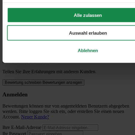
0%
2 Sterne (0)
Alle zulassen
0%
Auswahl erlauben
1 Stern (0)
0%
Ablehnen
Bewerten Sie dieses Produkt!
Teilen Sie Ihre Erfahrungen mit anderen Kunden.
Bewertung schreiben
Bewertungen anzeigen
Anmelden
Bewertungen können nur von angemeldeten Benutzern abgegeben
werden. Bitte loggen Sie sich ein, oder erstellen Sie einen neuen
Account.
Neuer Kunde?
Ihre E-Mail-Adresse
Ihr Passwort