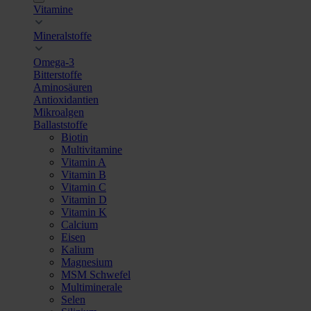
Vitamine
Mineralstoffe
Omega-3
Bitterstoffe
Aminosäuren
Antioxidantien
Mikroalgen
Ballaststoffe
Biotin
Multivitamine
Vitamin A
Vitamin B
Vitamin C
Vitamin D
Vitamin K
Calcium
Eisen
Kalium
Magnesium
MSM Schwefel
Multiminerale
Selen