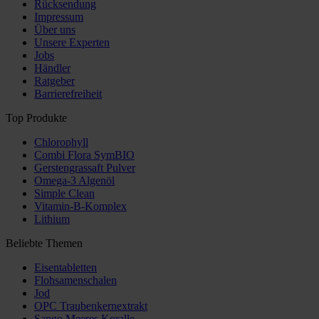
Rücksendung
Impressum
Über uns
Unsere Experten
Jobs
Händler
Ratgeber
Barrierefreiheit
Top Produkte
Chlorophyll
Combi Flora SymBIO
Gerstengrassaft Pulver
Omega-3 Algenöl
Simple Clean
Vitamin-B-Komplex
Lithium
Beliebte Themen
Eisentabletten
Flohsamenschalen
Jod
OPC Traubenkernextrakt
Sango Meeres Koralle