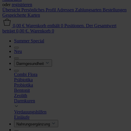
oder
registrieren
Übersicht
Persönliches Profil
Adressen
Zahlungsarten
Bestellungen
Gespeicherte Karten
0,00 €
Warenkorb enthält 0 Positionen. Der Gesamtwert
beträgt 0,00 €.
Warenkorb
0
Summer Special
Neu
Darmgesundheit
Combi Flora
Präbiotika
Probiotika
Bentonit
Zeolith
Darmkuren
Verdauungshilfen
Einläufe
Nahrungsergänzung