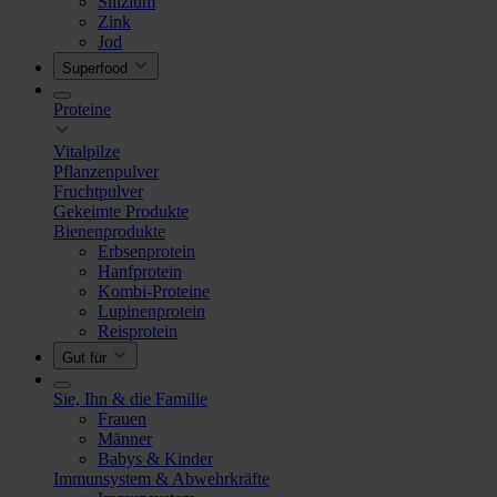
Silizium
Zink
Jod
Superfood
Proteine
Vitalpilze
Pflanzenpulver
Fruchtpulver
Gekeimte Produkte
Bienenprodukte
Erbsenprotein
Hanfprotein
Kombi-Proteine
Lupinenprotein
Reisprotein
Gut für
Sie, Ihn & die Familie
Frauen
Männer
Babys & Kinder
Immunsystem & Abwehrkräfte