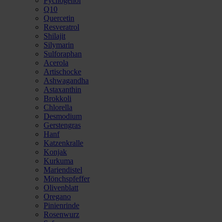
Pycnogenol
Q10
Quercetin
Resveratrol
Shilajit
Silymarin
Sulforaphan
Acerola
Artischocke
Ashwagandha
Astaxanthin
Brokkoli
Chlorella
Desmodium
Gerstengras
Hanf
Katzenkralle
Konjak
Kurkuma
Mariendistel
Mönchspfeffer
Olivenblatt
Oregano
Pinienrinde
Rosenwurz