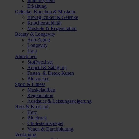
Immunsystem
Erkältung
Gelenke, Knochen & Muskeln
Beweglichkeit & Gelenke
Knochenstabilität
Muskeln & Regeneration
Beauty & Longevity
Anti-Aging
Longevity
Haut
Abnehmen
Stoffwechsel
Appetit & Sättigung
Fasten- & Detox-Kuren
Blutzucker
Sport & Fitness
Muskelaufbau
Regeneration
Ausdauer & Leistungssteigerung
Herz & Kreislauf
Herz
Blutdruck
Cholesterinspiegel
Venen & Durchblutung
Verdauung