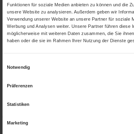
Funktionen für soziale Medien anbieten zu können und die Zug
unsere Website zu analysieren. Außerdem geben wir Informat
Verwendung unserer Website an unsere Partner für soziale 
Werbung und Analysen weiter. Unsere Partner führen diese 
möglicherweise mit weiteren Daten zusammen, die Sie ihnen 
Durchschnittliche Bewertung von 5 von 5 Sternen
haben oder die sie im Rahmen Ihrer Nutzung der Dienste g
5 von 5 Sternen
Einwilligungsauswahl
Notwendig
1 von 1 Bewertungen
Präferenzen
5 Sterne (1)
100%
Statistiken
4 Sterne (0)
0%
Marketing
3 Stars (0)