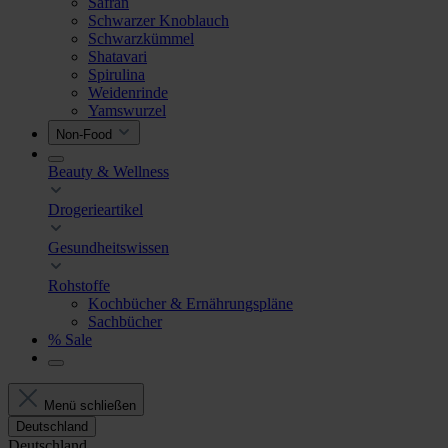
Safran
Schwarzer Knoblauch
Schwarzkümmel
Shatavari
Spirulina
Weidenrinde
Yamswurzel
Non-Food
Beauty & Wellness
Drogerieartikel
Gesundheitswissen
Rohstoffe
Kochbücher & Ernährungspläne
Sachbücher
% Sale
Menü schließen
Deutschland
Deutschland