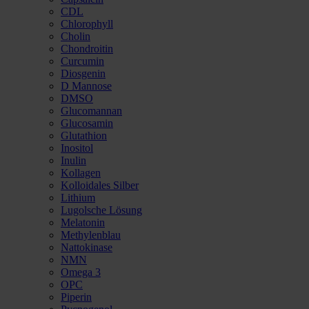
CDL
Chlorophyll
Cholin
Chondroitin
Curcumin
Diosgenin
D Mannose
DMSO
Glucomannan
Glucosamin
Glutathion
Inositol
Inulin
Kollagen
Kolloidales Silber
Lithium
Lugolsche Lösung
Melatonin
Methylenblau
Nattokinase
NMN
Omega 3
OPC
Piperin