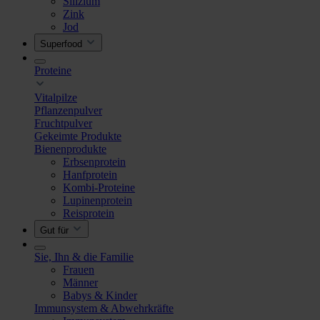
Silizium
Zink
Jod
Superfood
Proteine
Vitalpilze
Pflanzenpulver
Fruchtpulver
Gekeimte Produkte
Bienenprodukte
Erbsenprotein
Hanfprotein
Kombi-Proteine
Lupinenprotein
Reisprotein
Gut für
Sie, Ihn & die Familie
Frauen
Männer
Babys & Kinder
Immunsystem & Abwehrkräfte