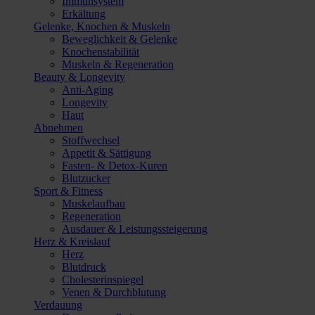
Immunsystem
Erkältung
Gelenke, Knochen & Muskeln
Beweglichkeit & Gelenke
Knochenstabilität
Muskeln & Regeneration
Beauty & Longevity
Anti-Aging
Longevity
Haut
Abnehmen
Stoffwechsel
Appetit & Sättigung
Fasten- & Detox-Kuren
Blutzucker
Sport & Fitness
Muskelaufbau
Regeneration
Ausdauer & Leistungssteigerung
Herz & Kreislauf
Herz
Blutdruck
Cholesterinspiegel
Venen & Durchblutung
Verdauung