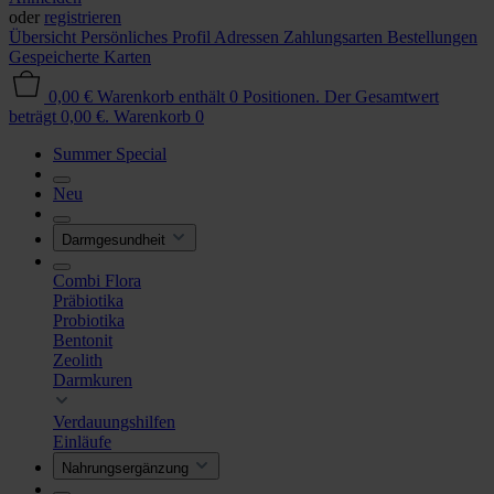
oder
registrieren
Übersicht
Persönliches Profil
Adressen
Zahlungsarten
Bestellungen
Gespeicherte Karten
0,00 €
Warenkorb enthält 0 Positionen. Der Gesamtwert
beträgt 0,00 €.
Warenkorb
0
Summer Special
Neu
Darmgesundheit
Combi Flora
Präbiotika
Probiotika
Bentonit
Zeolith
Darmkuren
Verdauungshilfen
Einläufe
Nahrungsergänzung