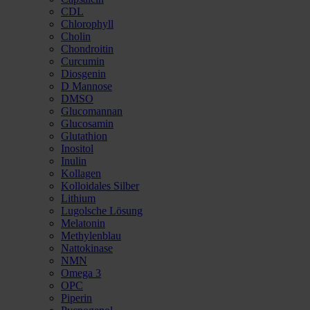
CDL
Chlorophyll
Cholin
Chondroitin
Curcumin
Diosgenin
D Mannose
DMSO
Glucomannan
Glucosamin
Glutathion
Inositol
Inulin
Kollagen
Kolloidales Silber
Lithium
Lugolsche Lösung
Melatonin
Methylenblau
Nattokinase
NMN
Omega 3
OPC
Piperin