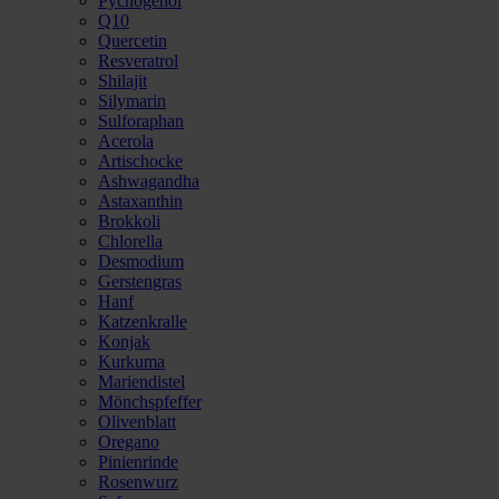
Pycnogenol
Q10
Quercetin
Resveratrol
Shilajit
Silymarin
Sulforaphan
Acerola
Artischocke
Ashwagandha
Astaxanthin
Brokkoli
Chlorella
Desmodium
Gerstengras
Hanf
Katzenkralle
Konjak
Kurkuma
Mariendistel
Mönchspfeffer
Olivenblatt
Oregano
Pinienrinde
Rosenwurz