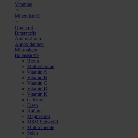
Vitamine
Mineralstoffe
Omega-3
Bitterstoffe
Aminosäuren
Antioxidantien
Mikroalgen
Ballaststoffe
Biotin
Multivitamine
Vitamin A
Vitamin B
Vitamin C
Vitamin D
Vitamin K
Calcium
Eisen
Kalium
Magnesium
MSM Schwefel
Multiminerale
Selen