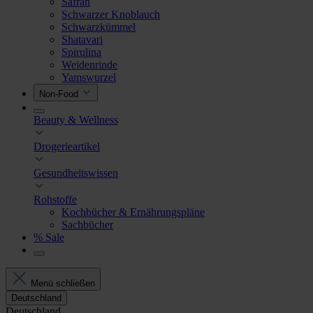
Safran
Schwarzer Knoblauch
Schwarzkümmel
Shatavari
Spirulina
Weidenrinde
Yamswurzel
Non-Food
Beauty & Wellness
Drogerieartikel
Gesundheitswissen
Rohstoffe
Kochbücher & Ernährungspläne
Sachbücher
% Sale
Menü schließen
Deutschland
Deutschland