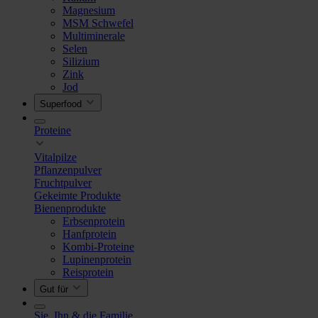
Magnesium
MSM Schwefel
Multiminerale
Selen
Silizium
Zink
Jod
Superfood
Proteine
Vitalpilze
Pflanzenpulver
Fruchtpulver
Gekeimte Produkte
Bienenprodukte
Erbsenprotein
Hanfprotein
Kombi-Proteine
Lupinenprotein
Reisprotein
Gut für
Sie, Ihn & die Familie