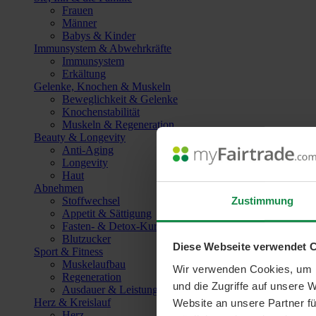
Frauen
Männer
Babys & Kinder
Immunsystem & Abwehrkräfte
Immunsystem
Erkältung
Gelenke, Knochen & Muskeln
Beweglichkeit & Gelenke
Knochenstabilität
Muskeln & Regeneration
Beauty & Longevity
Anti-Aging
Longevity
Haut
Abnehmen
Zustimmung
Stoffwechsel
Appetit & Sättigung
Fasten- & Detox-Kuren
Blutzucker
Diese Webseite verwendet 
Sport & Fitness
Muskelaufbau
Wir verwenden Cookies, um I
Regeneration
und die Zugriffe auf unsere 
Ausdauer & Leistungssteigerung
Herz & Kreislauf
Website an unsere Partner fü
Herz