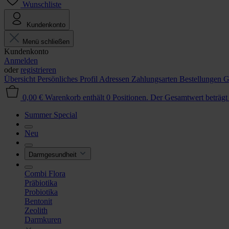
Wunschliste
Kundenkonto
Menü schließen
Kundenkonto
Anmelden
oder
registrieren
Übersicht
Persönliches Profil
Adressen
Zahlungsarten
Bestellungen
G
0,00 €
Warenkorb enthält 0 Positionen. Der Gesamtwert beträgt
Summer Special
Neu
Darmgesundheit
Combi Flora
Präbiotika
Probiotika
Bentonit
Zeolith
Darmkuren