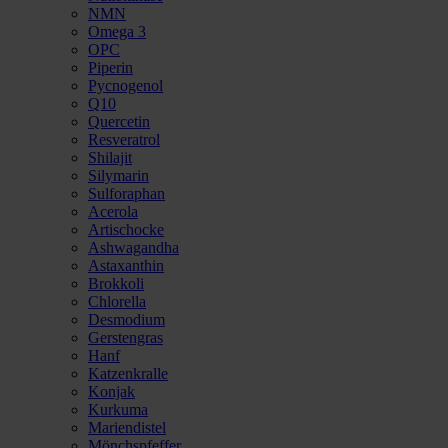
NMN
Omega 3
OPC
Piperin
Pycnogenol
Q10
Quercetin
Resveratrol
Shilajit
Silymarin
Sulforaphan
Acerola
Artischocke
Ashwagandha
Astaxanthin
Brokkoli
Chlorella
Desmodium
Gerstengras
Hanf
Katzenkralle
Konjak
Kurkuma
Mariendistel
Mönchspfeffer