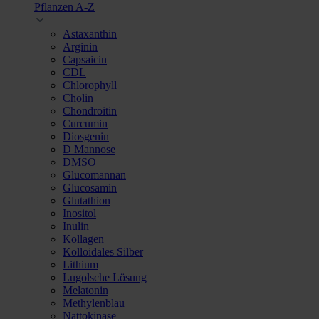
Pflanzen A-Z
Astaxanthin
Arginin
Capsaicin
CDL
Chlorophyll
Cholin
Chondroitin
Curcumin
Diosgenin
D Mannose
DMSO
Glucomannan
Glucosamin
Glutathion
Inositol
Inulin
Kollagen
Kolloidales Silber
Lithium
Lugolsche Lösung
Melatonin
Methylenblau
Nattokinase