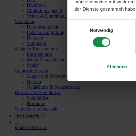
möglicherweise mit weiteren
Blutdruck
der Dienste gesammelt habe
Cholesterinspiegel
Venen & Durchblutung
Verdauung
Einwilligungsauswahl
Darmgesundheit
Notwendig
Leber & Entgiftung
Detoxen
Stuhlgang
Schlaf & Entspannung
Entspannung
Mood Management
Schlaf
Ablehnen
Gehirn & Nerven
Augen und Sehvermögen
Nerven
Gedächtnis & Konzentration
Hormone & Schilddrüse
Schilddrüse
Hormone
Säure-Basen-Haushalt
Inhaltsstoffe
Inhaltsstoffe A-Z