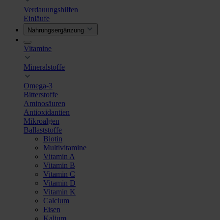
Verdauungshilfen
Einläufe
Nahrungsergänzung
Vitamine
Mineralstoffe
Omega-3
Bitterstoffe
Aminosäuren
Antioxidantien
Mikroalgen
Ballaststoffe
Biotin
Multivitamine
Vitamin A
Vitamin B
Vitamin C
Vitamin D
Vitamin K
Calcium
Eisen
Kalium