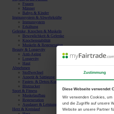
Frauen
Männer
Babys & Kinder
Immunsystem & Abwehrkräfte
Immunsystem
Erkältung
Gelenke, Knochen & Muskeln
Beweglichkeit & Gelenke
Knochenstabilität
Muskeln & Regeneration
Beauty & Longevity
Anti-Aging
Longevity
Haut
Abnehmen
Zustimmung
Stoffwechsel
Appetit & Sättigung
Fasten- & Detox-Kuren
Blutzucker
Diese Webseite verwendet 
Sport & Fitness
Muskelaufbau
Wir verwenden Cookies, um I
Regeneration
und die Zugriffe auf unsere 
Ausdauer & Leistungssteigerung
Herz & Kreislauf
Website an unsere Partner fü
Herz