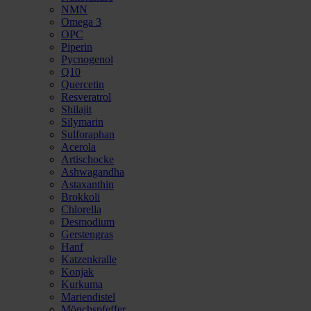
NMN
Omega 3
OPC
Piperin
Pycnogenol
Q10
Quercetin
Resveratrol
Shilajit
Silymarin
Sulforaphan
Acerola
Artischocke
Ashwagandha
Astaxanthin
Brokkoli
Chlorella
Desmodium
Gerstengras
Hanf
Katzenkralle
Konjak
Kurkuma
Mariendistel
Mönchspfeffer