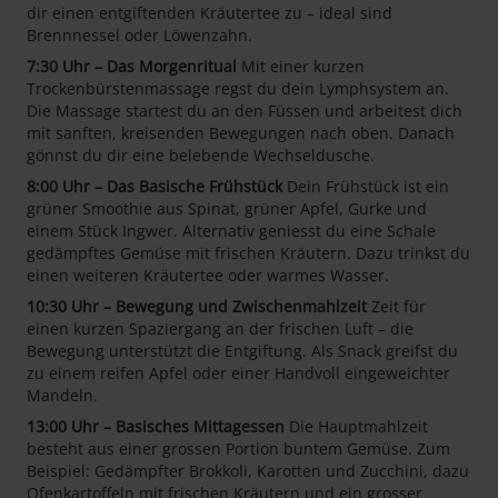
dir einen entgiftenden Kräutertee zu – ideal sind
Brennnessel oder Löwenzahn.
7:30 Uhr – Das Morgenritual
Mit einer kurzen
Trockenbürstenmassage regst du dein Lymphsystem an.
Die Massage startest du an den Füssen und arbeitest dich
mit sanften, kreisenden Bewegungen nach oben. Danach
gönnst du dir eine belebende Wechseldusche.
8:00 Uhr – Das Basische Frühstück
Dein Frühstück ist ein
grüner Smoothie aus Spinat, grüner Apfel, Gurke und
einem Stück Ingwer. Alternativ geniesst du eine Schale
gedämpftes Gemüse mit frischen Kräutern. Dazu trinkst du
einen weiteren Kräutertee oder warmes Wasser.
10:30 Uhr – Bewegung und Zwischenmahlzeit
Zeit für
einen kurzen Spaziergang an der frischen Luft – die
Bewegung unterstützt die Entgiftung. Als Snack greifst du
zu einem reifen Apfel oder einer Handvoll eingeweichter
Mandeln.
13:00 Uhr – Basisches Mittagessen
Die Hauptmahlzeit
besteht aus einer grossen Portion buntem Gemüse. Zum
Beispiel: Gedämpfter Brokkoli, Karotten und Zucchini, dazu
Ofenkartoffeln mit frischen Kräutern und ein grosser