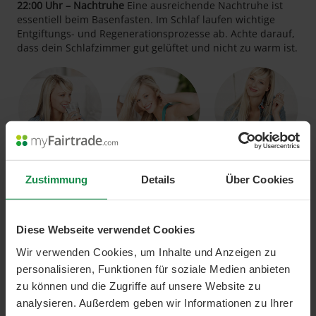
22:00 Uhr – Nachtruhe
Eine ausreichende Nachtruhe ist
essentiell beim Basenfasten. Im Schlaf laufen wichtige
Entgiftungs- und Regenerationsprozesse ab. Achte darauf,
dass dein Schlafzimmer gut gelüftet und nicht zu warm ist.
Zustimmung
Details
Über Cookies
Wichtige Begleiter durch den Tag:
Diese Webseite verwendet Cookies
Wir verwenden Cookies, um Inhalte und Anzeigen zu
Trinke über den Tag verteilt mindestens 2,5 bis 3 Liter
personalisieren, Funktionen für soziale Medien anbieten
stilles Wasser oder ungesüsste Kräutertees
zu können und die Zugriffe auf unsere Website zu
Achte auf regelmässige Bewegungspausen
analysieren. Außerdem geben wir Informationen zu Ihrer
Nimm dir Zeit für deine Mahlzeiten und kaue gründlich