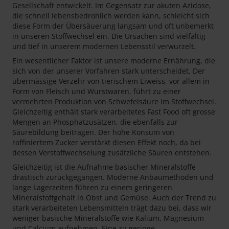
Gesellschaft entwickelt. Im Gegensatz zur akuten Azidose,
die schnell lebensbedrohlich werden kann, schleicht sich
diese Form der Übersäuerung langsam und oft unbemerkt
in unseren Stoffwechsel ein. Die Ursachen sind vielfältig
und tief in unserem modernen Lebensstil verwurzelt.
Ein wesentlicher Faktor ist unsere moderne Ernährung, die
sich von der unserer Vorfahren stark unterscheidet. Der
übermässige Verzehr von tierischem Eiweiss, vor allem in
Form von Fleisch und Wurstwaren, führt zu einer
vermehrten Produktion von Schwefelsäure im Stoffwechsel.
Gleichzeitig enthält stark verarbeitetes Fast Food oft grosse
Mengen an Phosphatzusätzen, die ebenfalls zur
Säurebildung beitragen. Der hohe Konsum von
raffiniertem Zucker verstärkt diesen Effekt noch, da bei
dessen Verstoffwechselung zusätzliche Säuren entstehen.
Gleichzeitig ist die Aufnahme basischer Mineralstoffe
drastisch zurückgegangen. Moderne Anbaumethoden und
lange Lagerzeiten führen zu einem geringeren
Mineralstoffgehalt in Obst und Gemüse. Auch der Trend zu
stark verarbeiteten Lebensmitteln trägt dazu bei, dass wir
weniger basische Mineralstoffe wie Kalium, Magnesium
und Calcium aufnehmen. Eine zu geringe