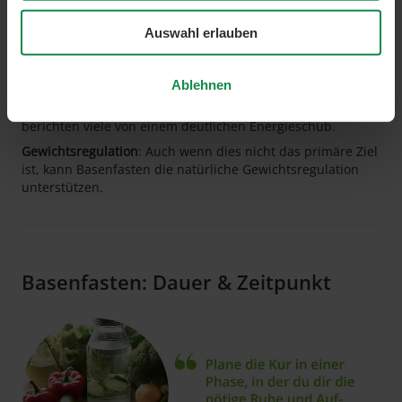
Bessere Verdauung
: Viele Menschen berichten von einer
geregelten Verdauung und weniger Blähungen.
Auswahl erlauben
Strahlendere Haut
: Durch die Entsäuerung und die
erhöhte Flüssigkeitszufuhr kann sich das Hautbild deutlich
verbessern.
Ablehnen
Mehr Energie
: Nach einer anfänglichen Umstellungsphase
berichten viele von einem deutlichen Energieschub.
Gewichtsregulation
: Auch wenn dies nicht das primäre Ziel
ist, kann Basenfasten die natürliche Gewichtsregulation
unterstützen.
Basenfasten: Dauer & Zeitpunkt